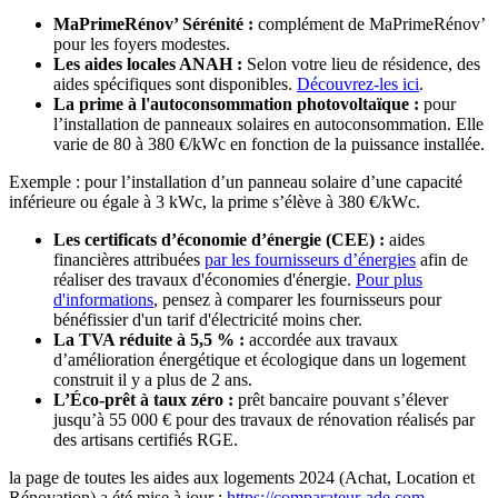
MaPrimeRénov’ Sérénité :
complément de MaPrimeRénov’
pour les foyers modestes.
Les aides locales ANAH :
Selon votre lieu de résidence, des
aides spécifiques sont disponibles.
Découvrez-les ici
.
La prime à l'autoconsommation photovoltaïque :
pour
l’installation de panneaux solaires en autoconsommation. Elle
varie de 80 à 380 €/kWc en fonction de la puissance installée.
Exemple : pour l’installation d’un panneau solaire d’une capacité
inférieure ou égale à 3 kWc, la prime s’élève à 380 €/kWc.
Les certificats d’économie d’énergie (CEE) :
aides
financières attribuées
par les fournisseurs d’énergies
afin de
réaliser des travaux d'économies d'énergie.
Pour plus
d'informations
, pensez à comparer les fournisseurs pour
bénéfissier d'un tarif d'électricité moins cher.
La TVA réduite à 5,5 % :
accordée aux travaux
d’amélioration énergétique et écologique dans un logement
construit il y a plus de 2 ans.
L’Éco-prêt à taux zéro :
prêt bancaire pouvant s’élever
jusqu’à 55 000 € pour des travaux de rénovation réalisés par
des artisans certifiés RGE.
la page de toutes les aides aux logements 2024 (Achat, Location et
Rénovation) a été mise à jour :
https://comparateur-ade.com