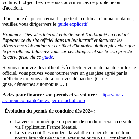
voiture. L'objectif est de vous couvrir en cas de problème ou
d'accident.
Pour toute étape concernant la perte du certificat d'immatriculation,
veuillez vous diriger vers le
guide explicatif.
Prudence: Des sites internet entretiennent l'ambiguïté en copiant
l'apparence du site officiel dans un but lucratif et facturent les
démarches d'obtention du certificat d'immatriculation plus cher que
le prix officiel. Informez vous sur ces dangers et sur le vrai prix de
la carte grise via ce
guide
.
Si vous éprouvez des difficultés à effectuer votre demande sur le site
officiel, vous pouvez vous tourner vers un garagiste agréé par la
préfecture qui vous aidera pour vos démarches (Carte
grise, démarches automobile … )
Aides pour financer son permis et sa voiture :
https://quel-
assureur.com/auto/aides-permis-achat-auto
"
Évolution du permis de conduire dès 2024 :
La version numérique du permis de conduire sera accessible
via l'application France Identité.
Lors des contrôles routiers, la validité du permis numérique
pourra être vérifiée via un lecteur de puce NFC, conférant à