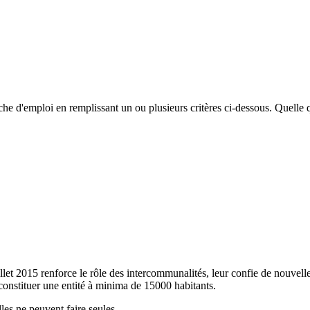
rche d'emploi en remplissant un ou plusieurs critères ci-dessous. Quelle q
t 2015 renforce le rôle des intercommunalités, leur confie de nouvelles pr
onstituer une entité à minima de 15000 habitants.
es ne peuvent faire seules.