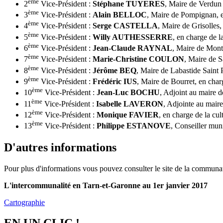
ème
2
Vice-Président :
Stéphane TUYERES
, Maire de Verdun
ème
3
Vice-Président :
Alain BELLOC
, Maire de Pompignan, e
ème
4
Vice-Président :
Serge CASTELLA
, Maire de Grisolles
ème
5
Vice-Président :
Willy AUTHESSERRE
, en charge de l
ème
6
Vice-Président :
Jean-Claude RAYNAL
, Maire de Mont
ème
7
Vice-Président :
Marie-Christine COULON
, Maire de S
ème
8
Vice-Président :
Jérôme BEQ
, Maire de Labastide Saint 
ème
9
Vice-Président :
Frédéric IUS
, Maire de Bourret, en charg
ème
10
Vice-Président :
Jean-Luc BOCHU
, Adjoint au maire 
ème
11
Vice-Président :
Isabelle LAVERON
, Adjointe au mair
ème
12
Vice-Président :
Monique FAVIER
, en charge de la cul
ème
13
Vice-Président :
Philippe ESTANOVE
, Conseiller mun
D'autres informations
Pour plus d'informations vous pouvez consulter le site de la commun
L'intercommunalité en Tarn-et-Garonne au 1er janvier 2017
Cartographie